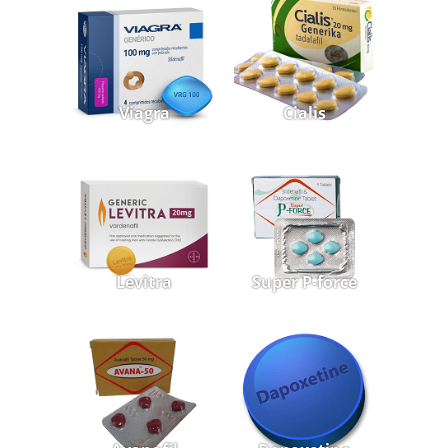
Viagra
Cialis
Levitra
Super P-force