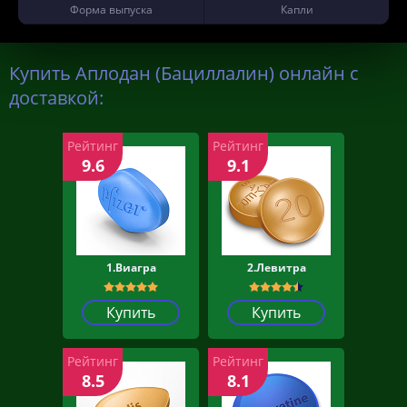
Форма выпуска
Капли
Купить Аплодан (Бациллалин) онлайн с
доставкой:
Рейтинг
Рейтинг
9.6
9.1
1.Виагра
2.Левитра
Купить
Купить
Рейтинг
Рейтинг
8.5
8.1