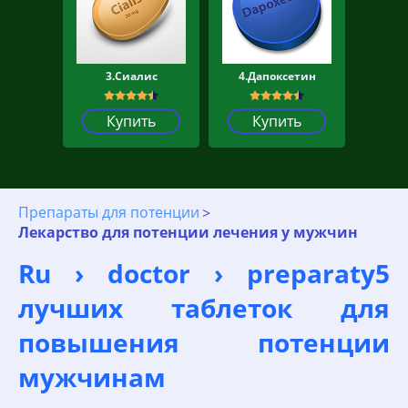
3.Сиалис
4.Дапоксетин
Купить
Купить
Препараты для потенции
Лекарство для потенции лечения у мужчин
Ru › doctor › preparaty5
лучших таблеток для
повышения потенции
мужчинам