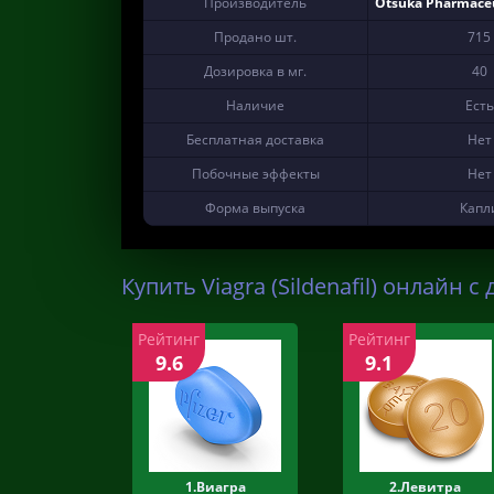
Производитель
Otsuka Pharmaceut
Продано шт.
715
Дозировка в мг.
40
Наличие
Есть
Бесплатная доставка
Нет
Побочные эффекты
Нет
Форма выпуска
Капл
Купить Viagra (Sildenafil) онлайн с
Рейтинг
Рейтинг
9.6
9.1
1.Виагра
2.Левитра