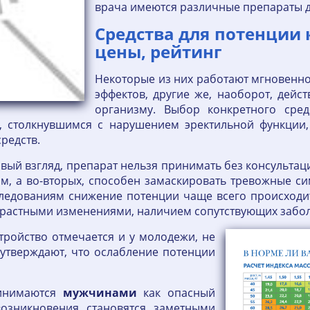
врача имеются различные препараты 
Средства для потенции 
цены, рейтинг
Некоторые из них работают мгновенн
эффектов, другие же, наоборот, дейст
организму. Выбор конкретного сред
, столкнувшимся с нарушением эректильной функции,
редств.
вый взгляд, препарат нельзя принимать без консультац
ым, а во-вторых, способен замаскировать тревожные с
ледованиям снижение потенции чаще всего происходит 
озрастными изменениями, наличием сопутствующих заб
тройство отмечается и у молодежи, не
 утверждают, что ослабление потенции
ринимаются
мужчинами
как опасный
возникновения становятся заметными