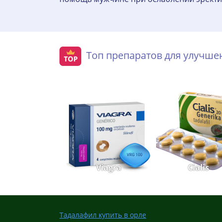
Топ препаратов для улучш
Viagra
Cialis
Тадалафил купить в орле