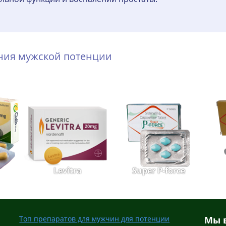
ения мужской потенции
Levitra
Super P-force
Топ препаратов для мужчин для потенции
Мы в