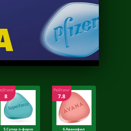
Рейтинг
Рейтинг
8
7.8
5.Супер п-форсе
6.Аванафил