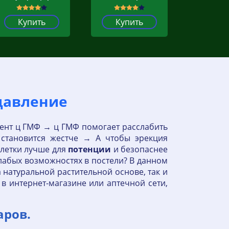
Купить
Купить
давление
нент ц ГМФ → ц ГМФ помогает расслабить
 становится жестче → А чтобы эрекция
блетки лучше для
потенции
и безопаснее
лабых возможностях в постели? В данном
натуральной растительной основе, так и
в интернет-магазине или аптечной сети,
аров.