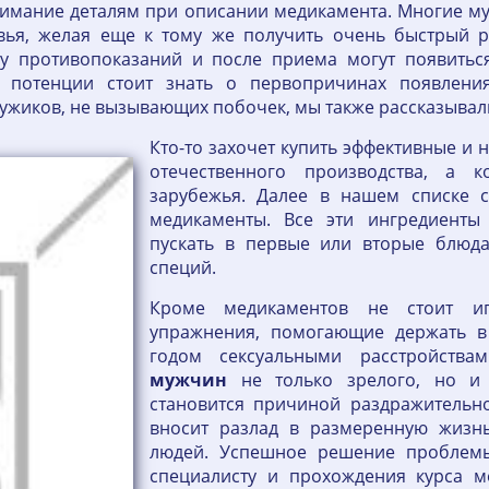
внимание деталям при описании медикамента. Многие м
ья, желая еще к тому же получить очень быстрый ре
у противопоказаний и после приема могут появить
потенции стоит знать о первопричинах появления
ужиков, не вызывающих побочек, мы также рассказывали
Кто-то захочет купить эффективные и 
отечественного производства, а 
зарубежья. Далее в нашем списке с
медикаменты. Все эти ингредиенты
пускать в первые или вторые блюда,
специй.
Кроме медикаментов не стоит иг
упражнения, помогающие держать в
годом сексуальными расстройства
мужчин
не только зрелого, но и 
становится причиной раздражительно
вносит разлад в размеренную жизн
людей. Успешное решение проблемы
специалисту и прохождения курса м