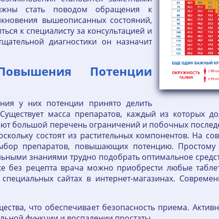
олжны стать поводом обращения к
никновения вышеописанных состояний,
ться к специалисту за консультацией и
щательной диагностики он назначит
овышения Потенции
ния у них потенции принято делить
 Существует масса препаратов, каждый из которых д
ют большой перечень ограничений и побочных последств
поскольку состоят из растительных компонентов. На с
ыбор препаратов, повышающих потенцию. Простому
ьными знаниями трудно подобрать оптимальное средств
еке без рецепта врача можно приобрести любые табл
 специальных сайтах в интернет-магазинах. Совреме
ещества, что обеспечивает безопасность приема. Акт
льной функции и воспалении простаты.