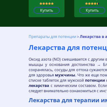
Купить
Купить
Препараты для потенции
Лекарства в 
Лекарства для поте
Оксид азота (NO) смешивается с другим
мышцы у основания достоинства → Бла
сохранялась, сосуды для оттока сужаютс
для здоровья
мужчины
. Что же еще по
списке таблеток для мужской
потенции
лекарства
с химическим составом. Если
следует внимательно ознакомиться с ин
Лекарства для терапии и