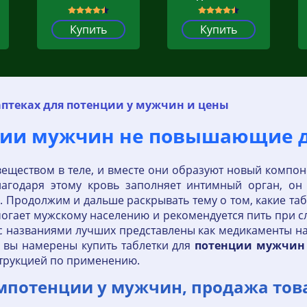
Купить
Купить
аптеках для потенции у мужчин и цены
нции мужчин не повышающие 
 веществом в теле, и вместе они образуют новый компо
годаря этому кровь заполняет интимный орган, он
я. Продолжим и дальше раскрывать тему о том, какие та
могает мужскому населению и рекомендуется пить при с
с названиями лучших представлены как медикаменты на 
 вы намерены купить таблетки для
потенции
мужчин
струкцией по применению.
мпотенции у мужчин, продажа тов