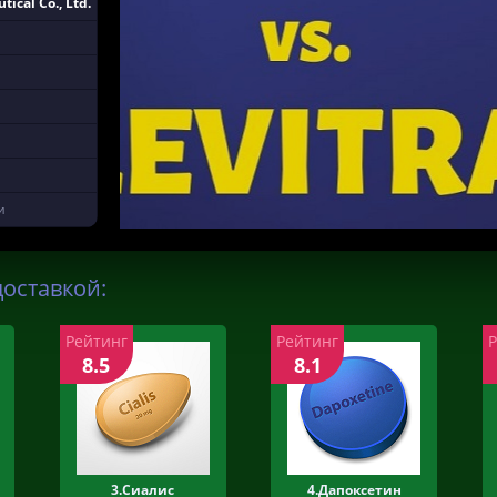
ical Co., Ltd.
и
 доставкой:
Рейтинг
Рейтинг
8.5
8.1
3.Сиалис
4.Дапоксетин