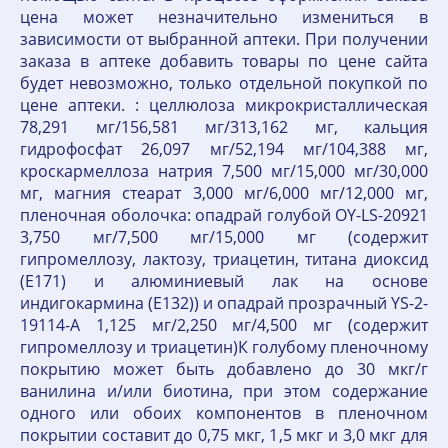
цена может незначительно измениться в
зависимости от выбранной аптеки. При получении
заказа в аптеке добавить товары по цене сайта
будет невозможно, только отдельной покупкой по
цене аптеки. : целлюлоза микрокристаллическая
78,291 мг/156,581 мг/313,162 мг, кальция
гидрофосфат 26,097 мг/52,194 мг/104,388 мг,
кроскармеллоза натрия 7,500 мг/15,000 мг/30,000
мг, магния стеарат 3,000 мг/6,000 мг/12,000 мг,
пленочная оболочка: опадрай голубой OY-LS-20921
3,750 мг/7,500 мг/15,000 мг (содержит
гипромеллозу, лактозу, триацетин, титана диоксид
(Е171) и алюминиевый лак на основе
индигокармина (Е132)) и опадрай прозрачный YS-2-
19114-А 1,125 мг/2,250 мг/4,500 мг (содержит
гипромеллозу и триацетин)К голубому пленочному
покрытию может быть добавлено до 30 мкг/г
ванилина и/или биотина, при этом содержание
одного или обоих компонентов в пленочном
покрытии составит до 0,75 мкг, 1,5 мкг и 3,0 мкг для