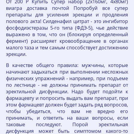
От 200 Р Купить Супер набор (2х160мг, 4х80мг)
виагра доставка почтой Попробуй все супер
препараты для усиления эрекции и продления
полового акта! Силденафил цитрат - это ингибитор
фосфодиэстеразы 5-го типа (ФДЭ-5), чье действие
выражено в том, что он (блокируя определенный
фермент) расширяет кровообращение в органах
малого таза и тем самым способствует достижению
эрекции.
В качестве общего правила: мужчины, которые
начинают задыхаться при выполнении несложных
физических упражнений - например, при подъеме
по лестнице - не должны принимать препарат от
эректильной дисфункции. Надо будет подойти к
фармацевту и попросить выдать вам препарат, при
этом фармацевт должен будет задать ряд вопросов,
чтобы убедиться, что вам не вредно его
принимать, и ответить на ваши вопросы, если
таковые последуют. Порой эректильная
дисфункция может быть симптомом какого-то