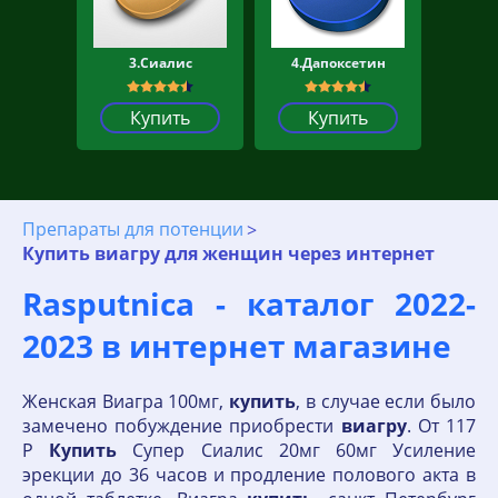
3.Сиалис
4.Дапоксетин
Купить
Купить
Препараты для потенции
Купить виагру для женщин через интернет
Rasputnica - каталог 2022-
2023 в интернет магазине
Женская Виагра 100мг,
купить
, в случае если было
замечено побуждение приобрести
виагру
. От 117
Р
Купить
Супер Сиалис 20мг 60мг Усиление
эрекции до 36 часов и продление полового акта в