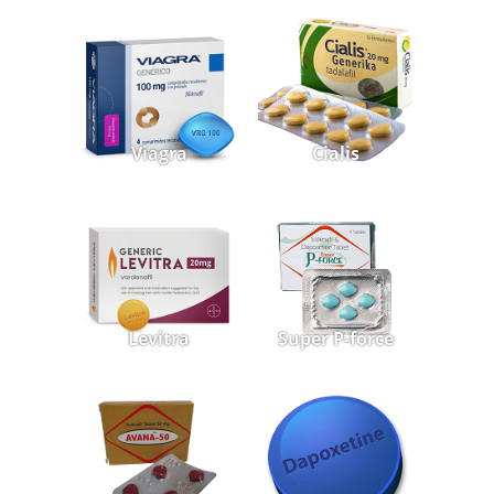
Viagra
Cialis
Levitra
Super P-force