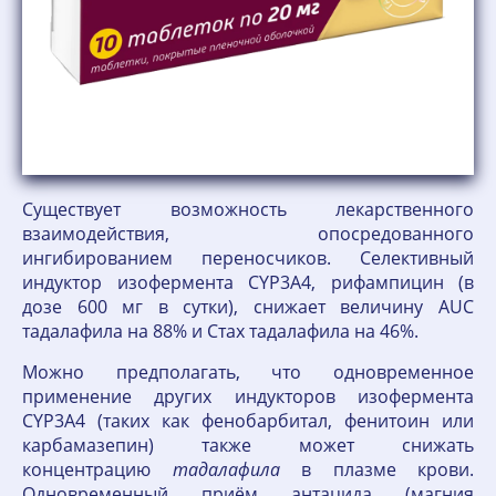
Существует возможность лекарственного
взаимодействия, опосредованного
ингибированием переносчиков. Селективный
индуктор изофермента CYP3A4, рифампицин (в
дозе 600 мг в сутки), снижает величину AUC
тадалафила на 88% и Стах тадалафила на 46%.
Можно предполагать, что одновременное
применение других индукторов изофермента
CYP3A4 (таких как фенобарбитал, фенитоин или
карбамазепин) также может снижать
концентрацию
тадалафила
в плазме крови.
Одновременный приём антацида (магния