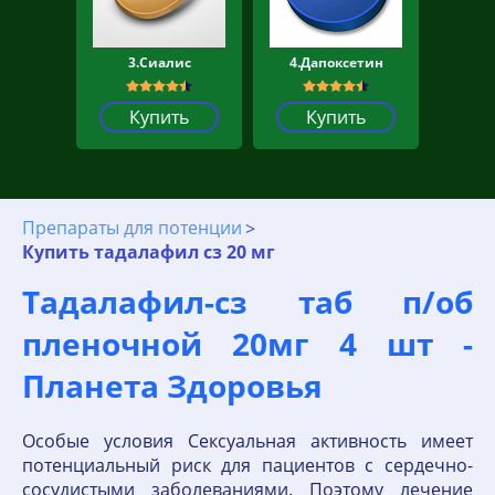
3.Сиалис
4.Дапоксетин
Купить
Купить
Препараты для потенции
Купить тадалафил сз 20 мг
Тадалафил-сз таб п/об
пленочной 20мг 4 шт -
Планета Здоровья
Особые условия Сексуальная активность имеет
потенциальный риск для пациентов с сердечно-
сосудистыми заболеваниями. Поэтому лечение