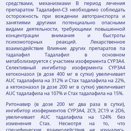
средствами, механизмами В период лечения
препаратом Тадалафил-СЗ необходимо соблюдать
осторожность при вождении автотранспорта и
занятиями другими потенциально опасными
видами деятельности, требующими повышенной
концентрации внимания и быстроты
психомоторных реакций. Лекарственное
взаимодействие Влияние других препаратов па
тадалафил Тадалафил в основном
метаболизируется с участием изофермента CYP3A4.
Селективный ингибитор изофермента CYP3A4
кетоконазол (в дозе 400 мг в сутки) увеличивает
AUC тадалафила на 312% и Стах тадалафила на 22%,
а кетоконазол (в дозе 200 мг в сутки) увеличивает
AUC тадалафила на 107% и Стах тадалафила на 15%.
Ритонавир (в дозе 200 мг два раза в сутки),
ингибитор изоферментов CYP3A4, 2С9, 2С19 и 2D6,
увеличивает AUC тадалафила на 124% без
изменения Стах. Несмотря на то, что
специфические взаимодействия не изучались,