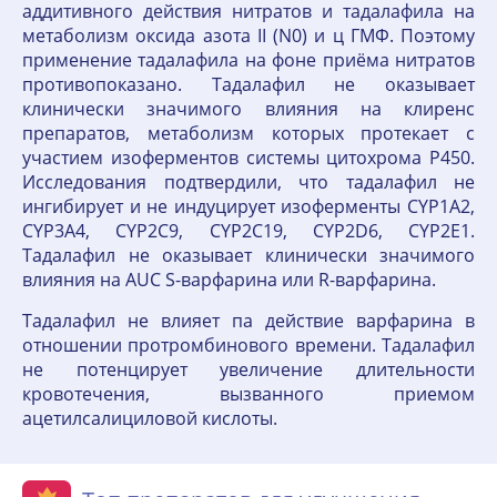
аддитивного действия нитратов и тадалафила на
метаболизм оксида азота II (N0) и ц ГМФ. Поэтому
применение тадалафила на фоне приёма нитратов
противопоказано. Тадалафил не оказывает
клинически значимого влияния на клиренс
препаратов, метаболизм которых протекает с
участием изоферментов системы цитохрома Р450.
Исследования подтвердили, что тадалафил не
ингибирует и не индуцирует изоферменты CYP1A2,
CYP3A4, CYP2C9, CYP2C19, CYP2D6, CYP2E1.
Тадалафил не оказывает клинически значимого
влияния на AUC S-варфарина или R-варфарина.
Тадалафил не влияет па действие варфарина в
отношении протромбинового времени. Тадалафил
не потенцирует увеличение длительности
кровотечения, вызванного приемом
ацетилсалициловой кислоты.