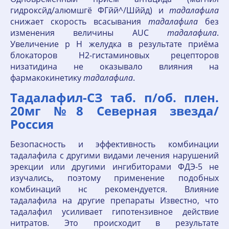
гидроксйд/алюмшгё ФГйй^/Шййд) и
тадалафила
снижает скорость всасывания
тадалафила
без
изменения величины AUC
тадалафила
.
Увеличение p H желудка в результате приёма
блокаторов Н2-гистаминовых рецепторов
низатидина не оказывало влияния на
фармакокинетику
тадалафила
.
Тадалафил-СЗ таб. п/об. плен.
20мг №8 Северная звезда/
Россия
Безопасность и эффективность комбинации
тадалафила с другими видами лечения нарушений
эрекции или другими ингибиторами ФДЭ-5 не
изучались, поэтому применение подобных
комбинаций нс рекомендуется. Влияние
тадалафила на другие препараты Известно, что
тадалафил усиливает гипотензивное действие
нитратов. Это происходит в результате