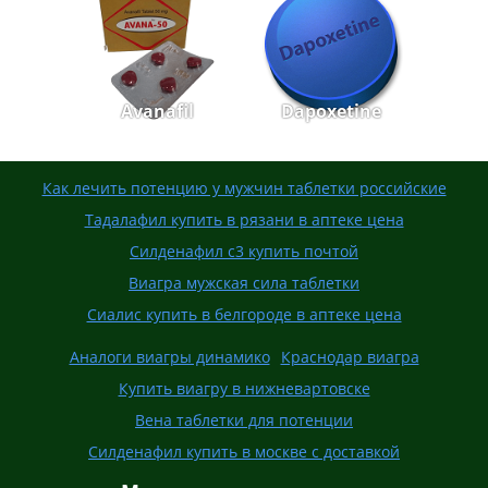
Avanafil
Dapoxetine
Как лечить потенцию у мужчин таблетки российские
Тадалафил купить в рязани в аптеке цена
Силденафил с3 купить почтой
Виагра мужская сила таблетки
Сиалис купить в белгороде в аптеке цена
Аналоги виагры динамико
Краснодар виагра
Купить виагру в нижневартовске
Вена таблетки для потенции
Силденафил купить в москве с доставкой