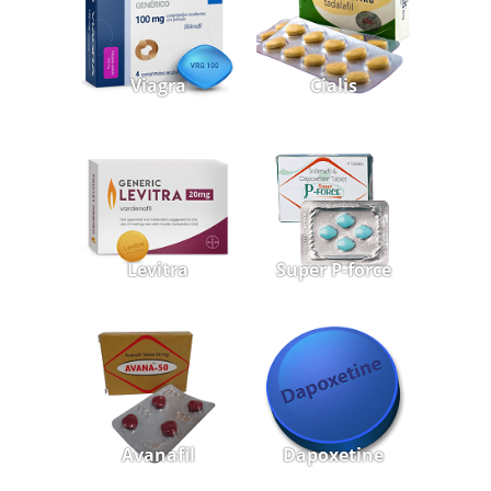
Viagra
Cialis
Levitra
Super P-force
Avanafil
Dapoxetine