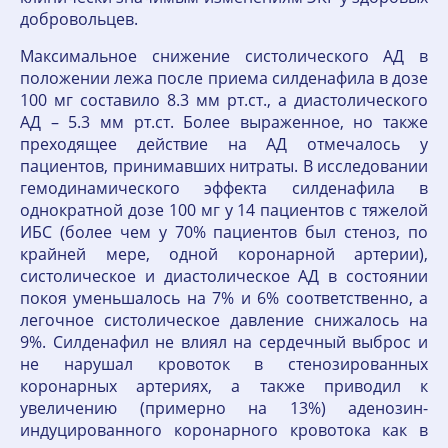
добровольцев.
Максимальное снижение систолического АД в
положении лежа после приема силденафила в дозе
100 мг составило 8.3 мм рт.ст., а диастолического
АД – 5.3 мм рт.ст. Более выраженное, но также
преходящее действие на АД отмечалось у
пациентов, принимавших нитраты. В исследовании
гемодинамического эффекта силденафила в
однократной дозе 100 мг у 14 пациентов с тяжелой
ИБС (более чем у 70% пациентов был стеноз, по
крайней мере, одной коронарной артерии),
систолическое и диастолическое АД в состоянии
покоя уменьшалось на 7% и 6% соответственно, а
легочное систолическое давление снижалось на
9%. Силденафил не влиял на сердечный выброс и
не нарушал кровоток в стенозированных
коронарных артериях, а также приводил к
увеличению (примерно на 13%) аденозин-
индуцированного коронарного кровотока как в