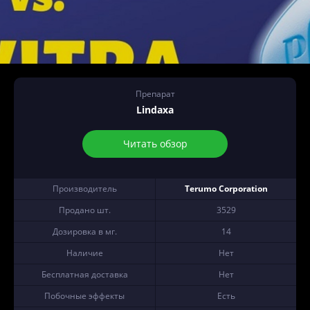
Препарат
Lindaxa
Читать обзор
Производитель
Terumo Corporation
Продано шт.
3529
Дозировка в мг.
14
Наличие
Нет
Бесплатная доставка
Нет
Побочные эффекты
Есть