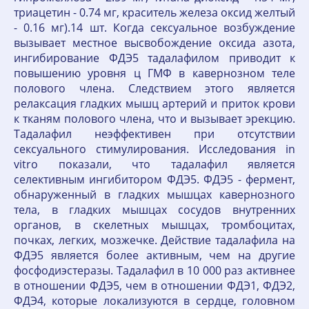
триацетин - 0.74 мг, краситель железа оксид желтый
- 0.16 мг).14 шт. Когда сексуальное возбуждение
вызывает местное высвобождение оксида азота,
ингибирование ФДЭ5 тадалафилом приводит к
повышению уровня ц ГМФ в кавернозном теле
полового члена. Следствием этого является
релаксация гладких мышц артерий и приток крови
к тканям полового члена, что и вызывает эрекцию.
Тадалафил неэффективен при отсутствии
сексуального стимулирования. Исследования in
vitro показали, что тадалафил является
селективным ингибитором ФДЭ5. ФДЭ5 - фермент,
обнаруженный в гладких мышцах кавернозного
тела, в гладких мышцах сосудов внутренних
органов, в скелетных мышцах, тромбоцитах,
почках, легких, мозжечке. Действие тадалафила на
ФДЭ5 является более активным, чем на другие
фосфодиэстеразы. Тадалафил в 10 000 раз активнее
в отношении ФДЭ5, чем в отношении ФДЭ1, ФДЭ2,
ФДЭ4, которые локализуются в сердце, головном