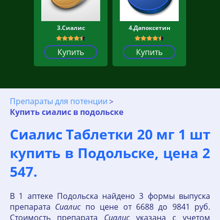
3.Сиалис
4.Дапоксетин
Купить
Купить
Препараты для потенции
Купить сиалис в подольске
Сиалис Таблетки 20 мг 1 шт
купить в Подольске, цена 2
547.
В 1 аптеке Подольска найдено 3 формы выпуска
препарата
Сиалис
по цене от 6688 до 9841 руб.
Стоимость препарата
Сиалис
указана с учетом