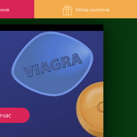
иков
Обзор аналогов
йчас