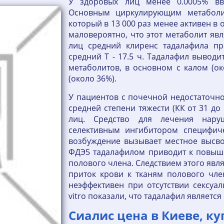
У здоровых лиц менее 0.0005% вв
Основным циркулирующим метаболит
который в 13 000 раз менее активен в
маловероятно, что этот метаболит яв
лиц средний клиренс тадалафила при
средний T - 17.5 ч. Тадалафил вывод
метаболитов, в основном с калом (о
(около 36%).
У пациентов с почечной недостаточнос
средней степени тяжести (КК от 31 до
лиц. Средство для лечения нару
селективным ингибитором специфич
возбуждение вызывает местное высво
ФДЭ5 тадалафилом приводит к повыш
полового члена. Следствием этого явл
приток крови к тканям полового чле
неэффективен при отсутствии сексуал
vitro показали, что тадалафил являет
Сиалис цена в Киеве, ку