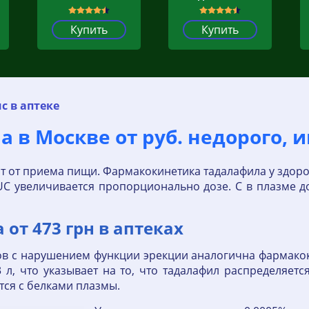
Купить
Купить
с в аптеке
а в Москве от руб. недорого, 
ят от приема пищи. Фармакокинетика тадалафила у здо
AUC увеличивается пропорционально дозе. C в плазме 
 от 473 грн в аптеках
ов с нарушением функции эрекции аналогична фармакок
 л, что указывает на то, что тадалафил распределяетс
тся с белками плазмы.