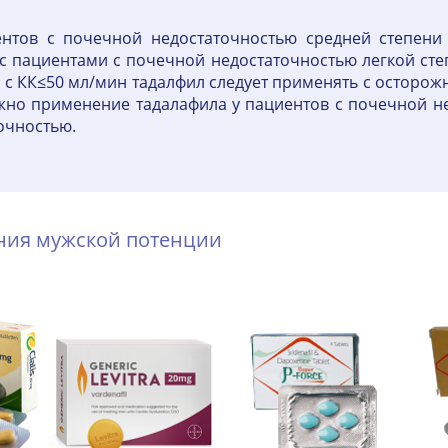
нтов с почечной недостаточностью средней степени 
 пациентами с почечной недостаточностью легкой степ
с КК≤50 мл/мин тадалфил следует применять с осторож
жно применение тадалафила у пациентов с почечной не
очностью.
ения мужской потенции