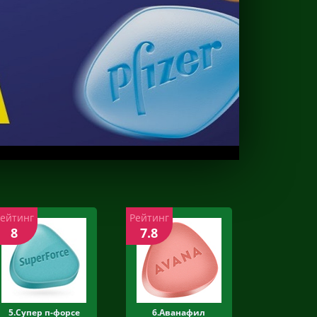
Рейтинг
Рейтинг
8
7.8
5.Супер п-форсе
6.Аванафил