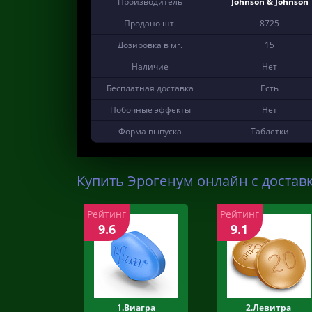
Производитель
Johnson & Johnson
Продано шт.
8725
Дозировка в мг.
15
Наличие
Нет
Бесплатная доставка
Есть
Побочные эффекты
Нет
Форма выпуска
Таблетки
Купить Эрогенум онлайн с достав
Рейтинг
Рейтинг
9.6
9.1
1.Виагра
2.Левитра