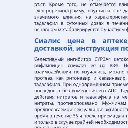
рт.ст. Кроме того, не отмечается вл
электроретинограмму, внутриглазное д
значимого влияния на характерист
тадалафил в суточных дозах в течен
основном метаболизируется с участием 
Сиалис цена в аптеке
доставкой, инструкция по
Селективный ингибитор CYP3A4 кеток
рифампицин снижает ее на 88%. Не
взаимодействия не изучались, можно 
протеаз, как ритонавир и саквинавир
тадалафила. При одновременном приеме 
последнего без изменения его AUC. Тад
действия нитратов и тадалафила на м
нитраты, противопоказано. Мужчина
предполагаемой сексуальной активност
время в течение 36 ч после приема для 
и только в случае крайней необходимос