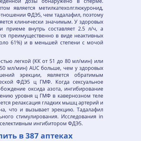
еденной дозы обнаружено в сперме.
ом является метилкатехолглюкуронид,
 отношении ФДЭ5, чем тадалафил, поэтому
ляется клинически значимым. У здоровых
 приеме внутрь составляет 2.5 л/ч, а
ится преимущественно в виде неактивных
коло 61%) и в меньшей степени с мочой
тью легкой (КК от 51 до 80 мл/мин) или
 50 мл/мин) AUC больше, чем у здоровых
шений эрекции, является обратимым
еской ФДЭ5 ц ГМФ. Когда сексуальное
бождение оксида азота, ингибирование
ению уровня ц ГМФ в кавернозном теле
яется релаксация гладких мышц артерий и
на, что и вызывает эрекцию. Тадалафил
ьного стимулирования. Исследования in
ся селективным ингибитором ФДЭ5.
пить в 387 аптеках