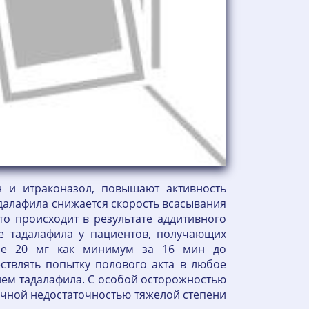
н и итраконазол, повышают активность
далафила снижается скорость всасывания
то происходит в результате аддитивного
е тадалафила у пациентов, получающих
озе 20 мг как минимум за 16 мин до
ствлять попытку полового акта в любое
рием тадалафила. С особой осторожностью
ечной недостаточностью тяжелой степени