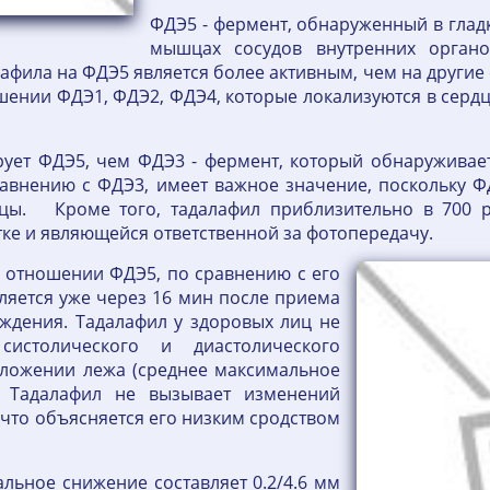
ФДЭ5 - фермент, обнаруженный в гладк
мышцах сосудов внутренних органо
лафила на ФДЭ5 является более активным, чем на другие
ении ФДЭ1, ФДЭ2, ФДЭ4, которые локализуются в сердц
рует ФДЭ5, чем ФДЭ3 - фермент, который обнаруживает
равнению с ФДЭ3, имеет важное значение, поскольку
цы. Кроме того, тадалафил приблизительно в 700 р
ке и являющейся ответственной за фотопередачу.
 в отношении ФДЭ5, по сравнению с его
ляется уже через 16 мин после приема
уждения. Тадалафил у здоровых лиц не
систолического и диастолического
оложении лежа (среднее максимальное
т. Тадалафил не вызывает изменений
 что объясняется его низким сродством
альное снижение составляет 0.2/4.6 мм