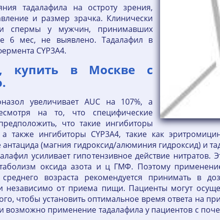
ияния тадалафила на остроту зрения,
авление и размер зрачка. Клинически
ики спермы у мужчин, принимавших
ие 6 мес, не выявлено. Тадалафил в
фермента CYP3A4.
, купить в Москве с
.
оназол увеличивает AUC на 107%, а
смотря на то, что специфические
предположить, что такие ингибиторы
, а также ингибиторы CYP3A4, такие как эритромици
антацида (магния гидроксид/алюминия гидроксид) и та
алафил усиливает гипотензивное действие нитратов. Э
етаболизм оксида азота и ц ГМФ. Поэтому применени
м среднего возраста рекомендуется принимать в д
и независимо от приема пищи. Пациенты могут осуще
того, чтобы установить оптимальное время ответа на п
ти возможно применение тадалафила у пациентов с поч