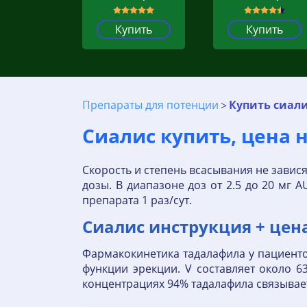
Купить
Купить
Препараты для потенции
Купить сиали
Сиалис купить, цена н
Скорость и степень всасывания не завис
дозы. В диапазоне доз от 2.5 до 20 мг 
препарата 1 раз/сут.
Сиалис инструкция + цена
Фармакокинетика тадалафила у пациент
функции эрекции. V составляет около 63
концентрациях 94% тадалафила связывае