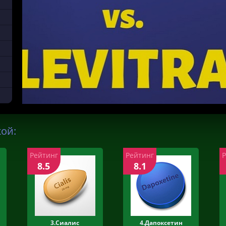
кой:
Рейтинг
Рейтинг
8.5
8.1
3.Сиалис
4.Дапоксетин