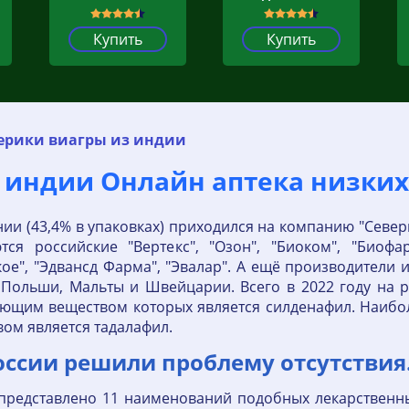
Купить
Купить
ерики виагры из индии
индии Онлайн аптека низких ц
и (43,4% в упаковках) приходился на компанию "Северн
тся российские "Вертекс", "Озон", "Биоком", "Биофа
ое", "Эдвансд Фарма", "Эвалар". А ещё производители 
, Польши, Мальты и Швейцарии. Всего в 2022 году на 
ующим веществом которых является силденафил. Наибо
ом является тадалафил.
оссии решили проблему отсутствия
 представлено 11 наименований подобных лекарственны