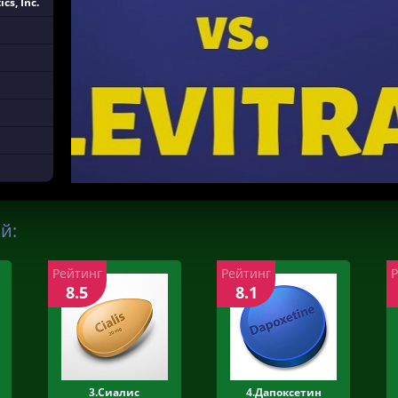
cs, Inc.
й:
Рейтинг
Рейтинг
8.5
8.1
3.Сиалис
4.Дапоксетин