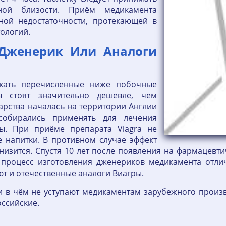
ой близости. Приём медикамента
ной недостаточности, протекающей в
ологий.
Дженерик Или Аналоги
кать перечисленные ниже побочные
ы стоят значительно дешевле, чем
арства началась на территории Англии
собирались применять для лечения
мы. При приёме препарата Viagra не
е напитки. В противном случае эффект
низится. Спустя 10 лет после появления на фармацев
я процесс изготовления дженериков медикамента отл
ют и отечественные аналоги Виагры.
и в чём не уступают медикаментам зарубежного произ
оссийские.