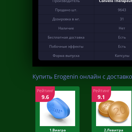
Производитель
Convelo Therapeuti
Продано шт.
9643
Дозировка в мг.
31
Наличие
Нет
Бесплатная доставка
Есть
Побочные эффекты
Есть
Форма выпуска
Капсулы
Купить Erogenin онлайн с доставко
Рейтинг
Рейтинг
9.6
9.1
1.Виагра
2.Левитра