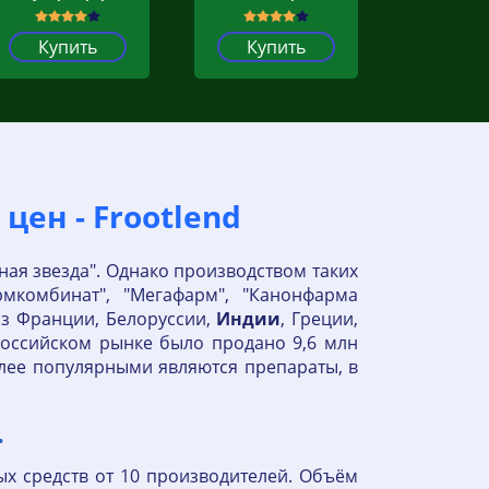
Купить
Купить
ен - Frootlend
ая звезда". Однако производством таких
рмкомбинат", "Мегафарм", "Канонфарма
из Франции, Белоруссии,
Индии
, Греции,
российском рынке было продано 9,6 млн
лее популярными являются препараты, в
.
х средств от 10 производителей. Объём