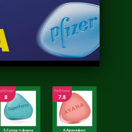
Рейтинг
Рейтинг
8
7.8
5.Супер п-форсе
6.Аванафил