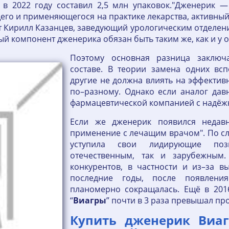
 в 2022 году составил 2,5 млн упаковок."Дженерик —
щего и применяющегося на практике лекарства, активны
 Кирилл Казанцев, заведующий урологическим отделен
й компонент дженерика обязан быть таким же, как и у 
Поэтому основная разница заключа
составе. В теории замена одних вс
другие не должна влиять на эффективн
по–разному. Однако если аналог давн
фармацевтической компанией с надёжн
Если же дженерик появился недавн
применение с лечащим врачом". По сл
уступила свои лидирующие поз
отечественным, так и зарубежным.
конкурентов, в частности и из–за 
последние годы, после появлени
планомерно сокращалась. Ещё в 201
“
Виагры
” почти в 3 раза превышал п
Купить дженерик Виаг