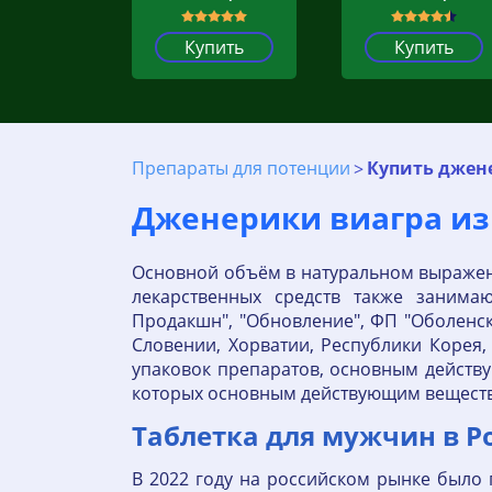
Купить
Купить
Препараты для потенции
Купить джен
Дженерики виагра из 
Основной объём в натуральном выражени
лекарственных средств также занимаю
Продакшн", "Обновление", ФП "Оболенск
Словении, Хорватии, Республики Корея
упаковок препаратов, основным действ
которых основным действующим веществ
Таблетка для мужчин в Р
В 2022 году на российском рынке было