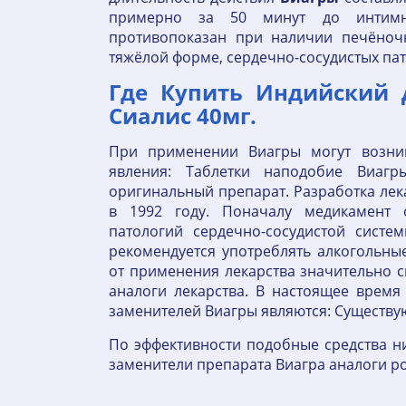
примерно за 50 минут до интимн
противопоказан при наличии печёноч
тяжёлой форме, сердечно-сосудистых пат
Где Купить Индийский 
Сиалис 40мг.
При применении Виагры могут возни
явления: Таблетки наподобие Виагр
оригинальный препарат. Разработка лек
в 1992 году. Поначалу медикамент 
патологий сердечно-сосудистой систе
рекомендуется употреблять алкогольны
от применения лекарства значительно с
аналоги лекарства. В настоящее врем
заменителей Виагры являются: Существу
По эффективности подобные средства н
заменители препарата Виагра аналоги р