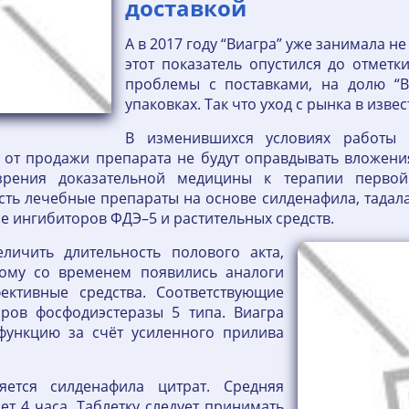
доставкой
А в 2017 году “Виагра” уже занимала не
этот показатель опустился до отметки
проблемы с поставками, на долю “В
упаковках. Так что уход с рынка в изв
В изменившихся условиях работы 
ы от продажи препарата не будут оправдывать вложен
зрения доказательной медицины к терапии первой
есть лечебные препараты на основе силденафила, тада
ие ингибиторов ФДЭ–5 и растительных средств.
личить длительность полового акта,
тому со временем появились аналоги
ктивные средства. Соответствующие
оров фосфодиэстеразы 5 типа. Виагра
функцию за счёт усиленного прилива
яется силденафила цитрат. Средняя
ет 4 часа. Таблетку следует принимать