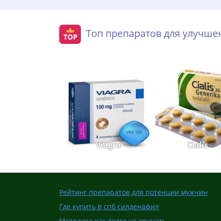
Топ препаратов для улучш
Viagra
Cialis
Рейтинг препаратов для потенции мужчин
Где купить в спб силденафил
Методика как долго не кончать