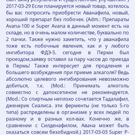
2017-03-29 Если планируется новый товар, хотелось
бы вас попросить приобрести Аванафила, новый,
хороший препарат без побочек. (Adm.: Препараты
Avana-100 и Super Avana в данный момент есть на
складе, но в очень малом количестве, буквально по
2 пачки. Также нужно заметить, что у аванафила
тоже есть побочные явления, как и у любого
ингибитора ФДЭ-5. сегодня в Перми был
проездом,заявку оставил за пару часов до приезда
в Пермь! Также интересует для продления и
большего возбуждения при приеме алкаголя? Ведь
абсолютно целевого ингибирования невозможно
добиться, т.к. (Mod.: Принимать алкоголь
совместно с дапоксетином не рекомендуется.
(Mod.: Со спиртным неплохо сочетается Тадалафил,
дженерик Сиалиса. эти ферменты (не только 5-го
типа) распределены в организме у всех людей по
разному и в разных кол-вах. Конечно же, в
сравнении с Силденафилом, Авана может быть
оказаться совсем безобидной.) 2017-03-03 Super P-