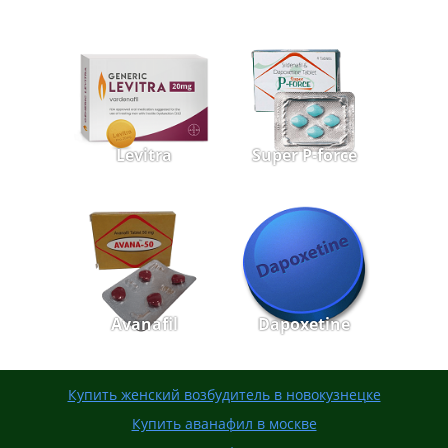
Levitra
Super P-force
Avanafil
Dapoxetine
Купить женский возбудитель в новокузнецке
Купить аванафил в москве