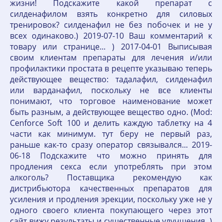
жизни! Подскажите какой препарат с
силденафилом взять конкретно для силовых
тренировок? силденафил не без побочек и не у
всех одинаково.) 2019-07-10 Ваш комментарий к
товару или странице... ) 2017-04-01 Выписывая
своим клиентам препараты для лечения и/или
профилактики простата в рецепте указываю теперь
действующее вещество: тадалафил, силденафил
или варданафил, поскольку не все клиенты
понимают, что торговое наименование может
быть разным, а действующее вещество одно. (Mod:
Cenforce Soft 100 и делить каждую таблетку на 4
части как минимум. тут беру не первый раз,
раньше как-то сразу оператор связывался... 2019-
06-18 Подскажите что можно принять для
продления секса если употреблять при этом
алкоголь? Поставщика рекомендую как
дистрибьютора качественных препаратов для
усиления и продления эрекции, поскольку уже не у
одного своего клиента покупающего через этот
сайт вижу результаты и существенные улучшения. )