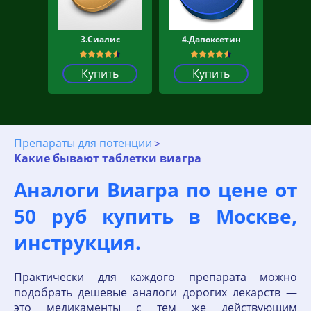
3.Сиалис
4.Дапоксетин
Купить
Купить
Препараты для потенции
Какие бывают таблетки виагра
Аналоги Виагра по цене от
50 руб купить в Москве,
инструкция.
Практически для каждого препарата можно
подобрать дешевые аналоги дорогих лекарств —
это медикаменты с тем же действующим