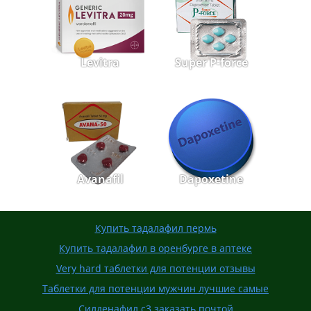
Levitra
Super P-force
Avanafil
Dapoxetine
Купить тадалафил пермь
Купить тадалафил в оренбурге в аптеке
Very hard таблетки для потенции отзывы
Таблетки для потенции мужчин лучшие самые
Силденафил с3 заказать почтой