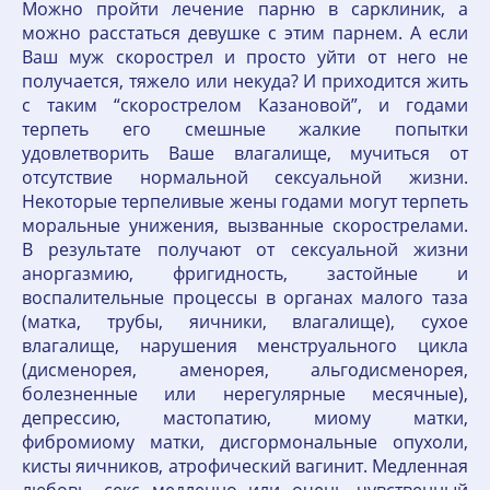
Можно пройти лечение парню в сарклиник, а
можно расстаться девушке с этим парнем. А если
Ваш муж скорострел и просто уйти от него не
получается, тяжело или некуда? И приходится жить
с таким “скорострелом Казановой”, и годами
терпеть его смешные жалкие попытки
удовлетворить Ваше влагалище, мучиться от
отсутствие нормальной сексуальной жизни.
Некоторые терпеливые жены годами могут терпеть
моральные унижения, вызванные скорострелами.
В результате получают от сексуальной жизни
аноргазмию, фригидность, застойные и
воспалительные процессы в органах малого таза
(матка, трубы, яичники, влагалище), сухое
влагалище, нарушения менструального цикла
(дисменорея, аменорея, альгодисменорея,
болезненные или нерегулярные месячные),
депрессию, мастопатию, миому матки,
фибромиому матки, дисгормональные опухоли,
кисты яичников, атрофический вагинит. Медленная