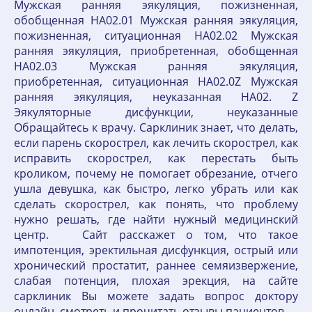
Мужская ранняя эякуляция, пожизненная,
обобщенная HA02.01 Мужская ранняя эякуляция,
пожизненная, ситуационная HA02.02 Мужская
ранняя эякуляция, приобретенная, обобщенная
HA02.03 Мужская ранняя эякуляция,
приобретенная, ситуационная HA02.0Z Мужская
ранняя эякуляция, неуказанная HA02. Z
Эякуляторные дисфункции, неуказанные
Обращайтесь к врачу. Сарклиник знает, что делать,
если парень скорострел, как лечить скорострел, как
исправить скорострел, как перестать быть
кроликом, почему не помогает обрезание, отчего
ушла девушка, как быстро, легко убрать или как
сделать скорострел, как понять, что проблему
нужно решать, где найти нужный медицинский
центр. Сайт расскажет о том, что такое
импотенция, эректильная дисфункция, острый или
хронический простатит, раннее семяизвержение,
слабая потенция, плохая эрекция, на сайте
сарклиник Вы можете задать вопрос доктору
онлайн, смотреть и прочитать отзывы пациентов.