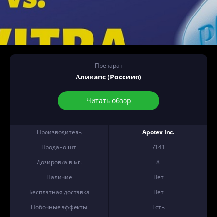
Препарат
Аликапс (Россиия)
Читать обзор
Производитель
Apotex Inc.
Продано шт.
7141
Дозировка в мг.
8
Наличие
Нет
Бесплатная доставка
Нет
Побочные эффекты
Есть