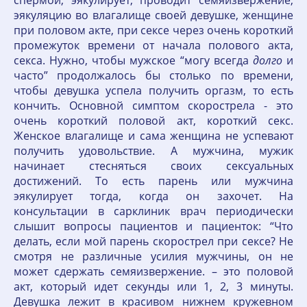
спермой, эякулирует, проводит семяизвержение,
эякуляцию во влагалище своей девушке, женщине
при половом акте, при сексе через очень короткий
промежуток времени от начала полового акта,
секса. Нужно, чтобы мужское “могу всегда
долго
и
часто” продолжалось бы столько по времени,
чтобы девушка успела получить оргазм, то есть
кончить. Основной симптом скорострела - это
очень короткий половой акт, короткий секс.
Женское влагалище и сама женщина не успевают
получить удовольствие. А мужчина, мужик
начинает стесняться своих сексуальных
достижений. То есть парень или мужчина
эякулирует тогда, когда он захочет. На
консультации в сарклиник врач периодически
слышит вопросы пациентов и пациенток: “Что
делать, если мой парень скорострел при сексе? Не
смотря не различные усилия мужчины, он не
может сдержать семяизвержение. – это половой
акт, который идет секунды или 1, 2, 3 минуты.
Девушка лежит в красивом нижнем кружевном