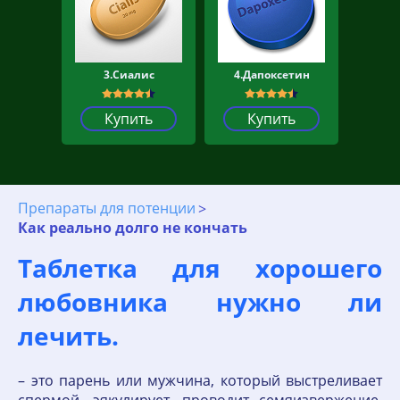
3.Сиалис
4.Дапоксетин
Купить
Купить
Препараты для потенции
Как реально долго не кончать
Таблетка для хорошего
любовника нужно ли
лечить.
– это парень или мужчина, который выстреливает