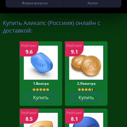
Форма выпуска
Капли
Купить Аликапс (Россиия) онлайн с
доставкой:
Рейтинг
Рейтинг
9.6
9.1
1.Виагра
2.Левитра
Купить
Купить
Рейтинг
Рейтинг
8.5
8.1