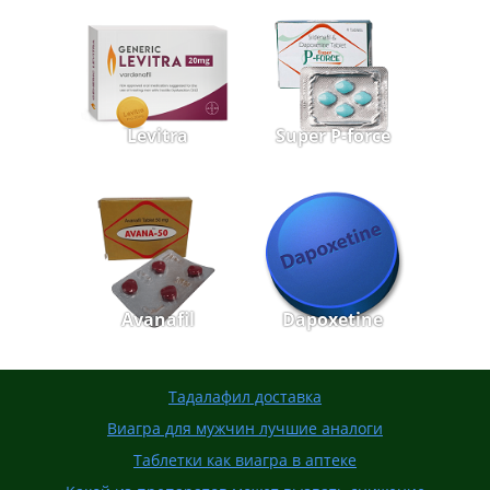
Levitra
Super P-force
Avanafil
Dapoxetine
Тадалафил доставка
Виагра для мужчин лучшие аналоги
Таблетки как виагра в аптеке