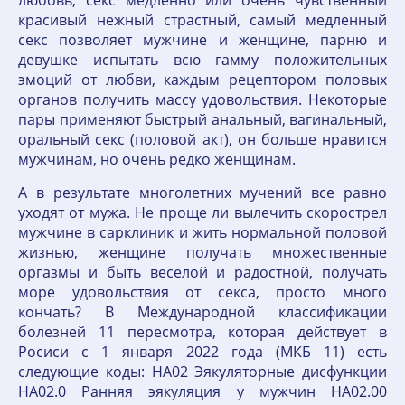
любовь, секс медленно или очень чувственный
красивый нежный страстный, самый медленный
секс позволяет мужчине и женщине, парню и
девушке испытать всю гамму положительных
эмоций от любви, каждым рецептором половых
органов получить массу удовольствия. Некоторые
пары применяют быстрый анальный, вагинальный,
оральный секс (половой акт), он больше нравится
мужчинам, но очень редко женщинам.
А в результате многолетних мучений все равно
уходят от мужа. Не проще ли вылечить скорострел
мужчине в сарклиник и жить нормальной половой
жизнью, женщине получать множественные
оргазмы и быть веселой и радостной, получать
море удовольствия от секса, просто много
кончать? В Международной классификации
болезней 11 пересмотра, которая действует в
Росиси с 1 января 2022 года (МКБ 11) есть
следующие коды: HA02 Эякуляторные дисфункции
HA02.0 Ранняя эякуляция у мужчин HA02.00