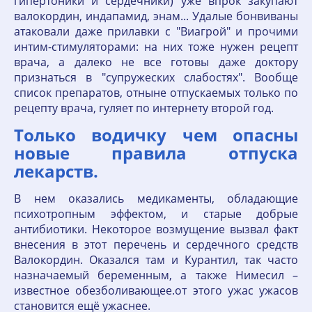
гипертоники и сердечники) уже впрок закупают
валокордин, индапамид, энам... Удалые бонвиваны
атаковали даже прилавки с "Виагрой" и прочими
интим-стимуляторами: на них тоже нужен рецепт
врача, а далеко не все готовы даже доктору
признаться в "супружеских слабостях". Вообще
список препаратов, отныне отпускаемых только по
рецепту врача, гуляет по интернету второй год.
Только водичку чем опасны
новые правила отпуска
лекарств.
В нем оказались медикаменты, обладающие
психотропным эффектом, и старые добрые
антибиотики. Некоторое возмущение вызвал факт
внесения в этот перечень и сердечного средств
Валокордин. Оказался там и Курантил, так часто
назначаемый беременным, а также Нимесил –
известное обезболивающее.от этого ужас ужасов
становится ещё ужаснее.