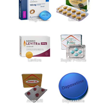
Viagra
Cialis
Levitra
Super P-force
Avanafil
Dapoxetine