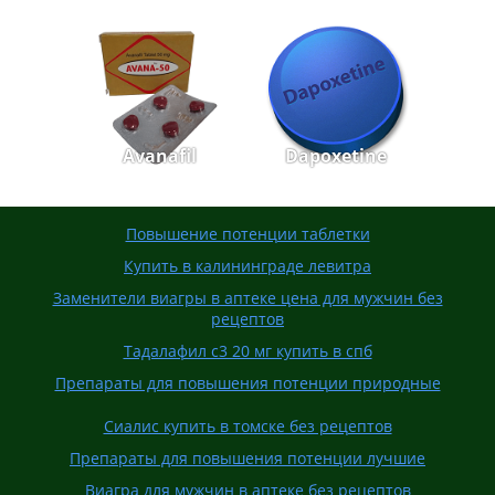
Avanafil
Dapoxetine
Повышение потенции таблетки
Купить в калининграде левитра
Заменители виагры в аптеке цена для мужчин без
рецептов
Тадалафил с3 20 мг купить в спб
Препараты для повышения потенции природные
Сиалис купить в томске без рецептов
Препараты для повышения потенции лучшие
Виагра для мужчин в аптеке без рецептов