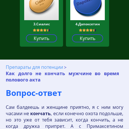
3.Сиалис
4.Дапоксетин
Купить
Купить
Препараты для потенции
Как долго не кончать мужчине во время
полового акта
Вопрос-ответ
Сам балдеешь и женщине приятно, я с ним могу
часами не
кончать
, если конечно охота подольше,
но это уже от тебя зависит, когда кончить, а не
когда дружка припрет. А с Примаксетином