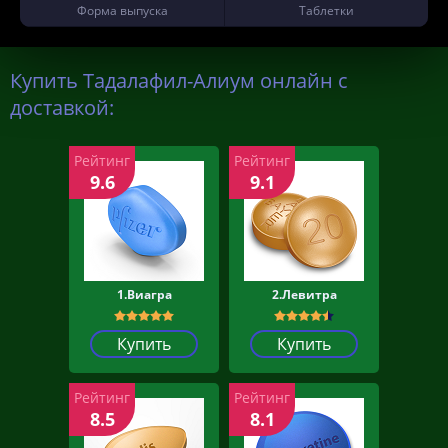
Форма выпуска
Таблетки
Купить Тадалафил-Алиум онлайн с
доставкой:
Рейтинг
Рейтинг
9.6
9.1
1.Виагра
2.Левитра
Купить
Купить
Рейтинг
Рейтинг
8.5
8.1