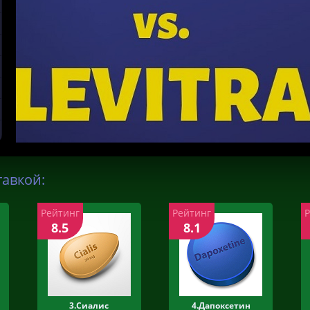
тавкой:
Рейтинг
Рейтинг
8.5
8.1
3.Сиалис
4.Дапоксетин