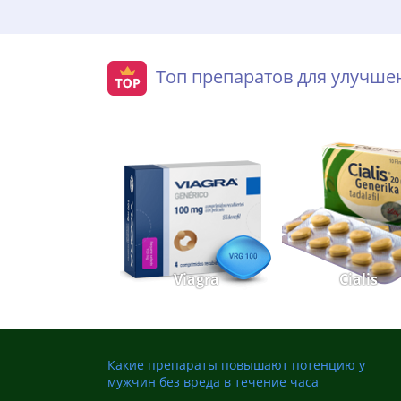
Топ препаратов для улучш
Viagra
Cialis
Какие препараты повышают потенцию у
мужчин без вреда в течение часа