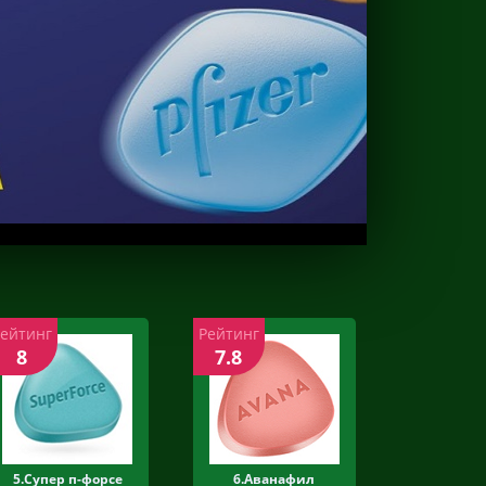
Рейтинг
Рейтинг
8
7.8
5.Супер п-форсе
6.Аванафил