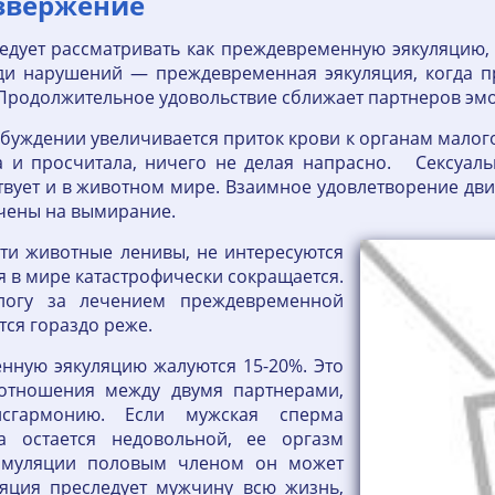
звержение
ледует рассматривать как преждевременную эякуляцию,
ди нарушений — преждевременная эякуляция, когда п
. Продолжительное удовольствие сближает партнеров эм
збуждении увеличивается приток крови к органам малог
 и просчитала, ничего не делая напрасно. Сексуаль
твует и в животном мире. Взаимное удовлетворение д
ечены на вымирание.
эти животные ленивы, не интересуются
 в мире катастрофически сокращается.
огу за лечением преждевременной
тся гораздо реже.
нную эякуляцию жалуются 15-20%. Это
 отношения между двумя партнерами,
исгармонию. Если мужская сперма
а остается недовольной, ее оргазм
стимуляции половым членом он может
ляция преследует мужчину всю жизнь,