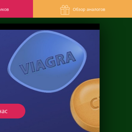
иков
Обзор аналогов
час