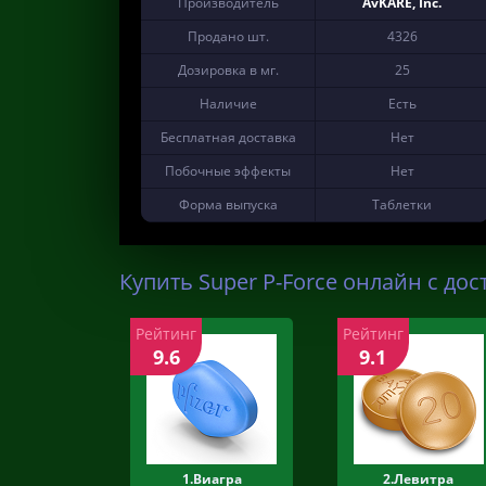
Производитель
AvKARE, Inc.
Продано шт.
4326
Дозировка в мг.
25
Наличие
Есть
Бесплатная доставка
Нет
Побочные эффекты
Нет
Форма выпуска
Таблетки
Купить Super P-Force онлайн с дос
Рейтинг
Рейтинг
9.6
9.1
1.Виагра
2.Левитра