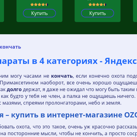
Купить
Купить
 кончать
параты в 4 категориях - Яндек
 ним могу часами не
кончать
, если конечно охота под
 с Примаксетином наоборот, все очень хорошо ощущаеш
так
долго
держат, я даже не ожидал что могу быть таким
 как будто у тебя не член, а палка не ощущаешь ничего.
с мазями, спреями пролонгаторами, небо и земля.
я – купить в интернет-магазине OZ
овать охота, что это такое, очень уж красочно расска
 на посторонние мысли, чтобы не кончить, а просто соср