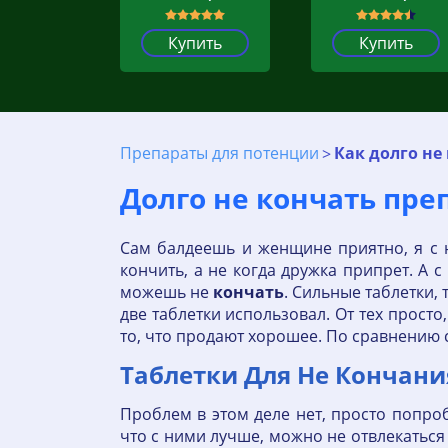
Купить
Купить
Препараты для потенции
Как долго не
Долго не кончать пре
Сам балдеешь и женщине приятно, я с
кончить, а не когда дружка припрет. А
можешь не
кончать
. Сильные таблетки, 
две таблетки использовал. От тех просто,
то, что продают хорошее. По сравнению 
Таблетки Для Не Кончани
Проблем в этом деле нет, просто попроб
что с ними лучше, можно не отвлекаться