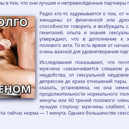
ы в том, что они лучшие и непревзойденные партнеры п
Редко кто-то задумывается о том, от 
женщины: от физической или духо
способности говорить и возбуждать с
гениталий, опыта и знания сексуал
утверждают, что в дополнение к 
полового акта. То есть время от нача
очень важной для удовлетворения пар
Исследования показывают, что поч
мужчина «заканчивается слишком р
неудобства, от сексуальной неудовл
депрессии до краха отношений пары. 
сказать, установлена, но она немн
продолжительности нормального пол
минуты или 60 трений полового члена
лучшую сторону: мужчины слабеют, к
кта: сейчас норма — 1 минута. Однако большинство сек