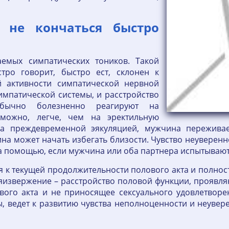
 не кончаться быстро
аемых симпатических тоников. Такой
ро говорит, быстро ест, склонен к
й активности симпатической нервной
импатической системы, и расстройство
бычно болезненно реагируют на
зможно, легче, чем на эректильную
а преждевременной эякуляцией, мужчина переживает
а может начать избегать близости. Чувство неуверенно
 за помощью, если мужчина или оба партнера испытываю
 к текущей продолжительности полового акта и полнос
яизвержение – расстройство половой функции, проявл
ого акта и не приносящее сексуального удовлетворе
 ведет к развитию чувства неполноценности и неуверен