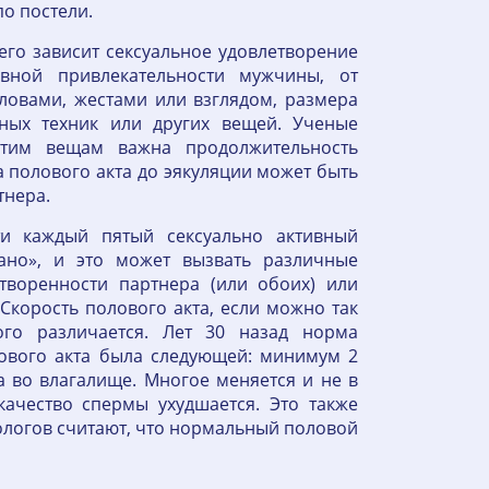
о постели.
чего зависит сексуальное удовлетворение
вной привлекательности мужчины, от
ловами, жестами или взглядом, размера
ьных техник или других вещей. Ученые
этим вещам важна продолжительность
ла полового акта до эякуляции может быть
тнера.
ти каждый пятый сексуально активный
ано», и это может вызвать различные
етворенности партнера (или обоих) или
Скорость полового акта, если можно так
ого различается. Лет 30 назад норма
ового акта была следующей: минимум 2
 во влагалище. Многое меняется и не в
ачество спермы ухудшается. Это также
сологов считают, что нормальный половой