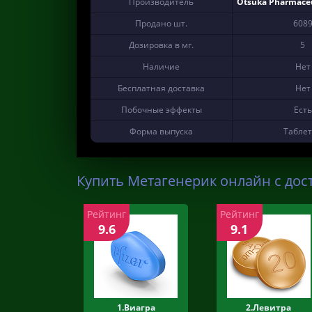
Производитель
Otsuka Pharmaceut
Продано шт.
608
Дозировка в мг.
5
Наличие
Нет
Бесплатная доставка
Нет
Побочные эффекты
Есть
Форма выпуска
Табле
Купить Метагенерик онлайн с дос
Рейтинг
Рейтинг
9.6
9.1
1.Виагра
2.Левитра