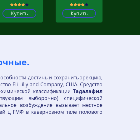
Купить
Купить
очные.
пособности достичь и сохранить эрекцию,
тво Eli Lilly and Company, США. Средство
о-химической классификации
Тадалафил
ствующим выборочно) специфической
уальное возбуждение вызывает местное
й ц ГМФ в кавернозном теле полового