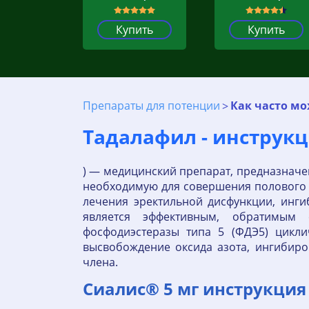
Купить
Купить
Препараты для потенции
Как часто мо
Тадалафил - инструк
) — медицинский препарат, предназначен
необходимую для совершения полового акт
лечения эректильной дисфункции, инги
является эффективным, обратимым 
фосфодиэстеразы типа 5 (ФДЭ5) цикли
высвобождение оксида азота, ингибир
члена.
Сиалис® 5 мг инструкция