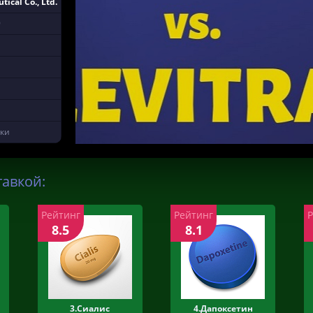
ical Co., Ltd.
9
тки
тавкой:
Рейтинг
Рейтинг
8.5
8.1
3.Сиалис
4.Дапоксетин