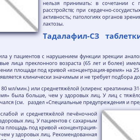
нельзя принимать: в сочетании с 
расстройств; при сердечно-сосудисты
активность; патологиях органов зрени
лактозы.
Тадалафил-СЗ таблетк
фила у пациентов с нарушением функции эрекции анало
вые лица преклонного возраста (65 лет и более) имел
чении площади под кривой «концентрация-время» на 2
не является клинически значимым и не требует подбора до
— 80 мл/мин.) или среднетяжёлой (клиренс креатинина 3
мя» была больше, чем у здоровых лиц. У лиц с тяжёл
зучался (см. раздел «Специальные предупреждения и п
 слабой и среднетяжёлой печёночной
 здоровых лиц. У пациентов с сахарным
ла площадь под кривой «концентрация-
 чем у здоровых лиц. Рекомендованная