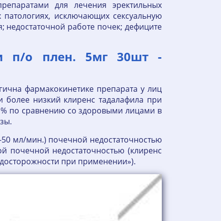
препаратами для лечения эректильных
х патологиях, исключающих сексуальную
я; недостаточной работе почек; дефиците
и п/о плен. 5мг 30шт -
гична фармакокинетике препарата у лиц
и более низкий клиренс тадалафила при
5 % по сравнению со здоровыми лицами в
зы.
1-50 мл/мин.) почечной недостаточностью
ой почечной недостаточностью (клиренс
редосторожности при применении»).