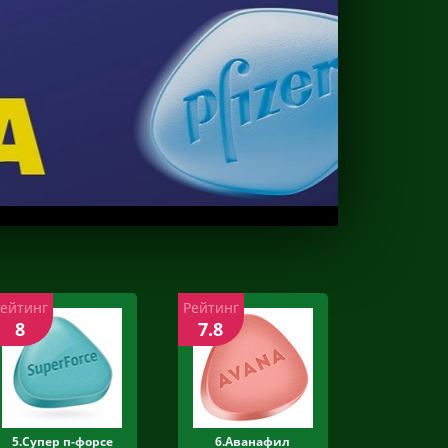
Рейтинг
Рейтинг
8
7.8
5.Супер п-форсе
6.Аванафил