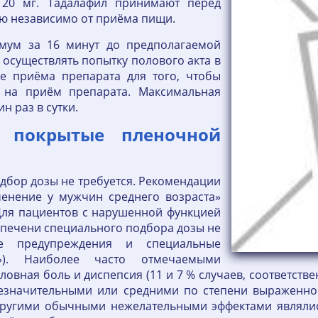
т 20 мг. Тадалафил принимают перед
ю независимо от приёма пищи.
имум за 16 минут до предполагаемой
 осуществлять попытку полового акта в
е приёма препарата для того, чтобы
а на приём препарата. Максимальная
 раз в сутки.
и покрытые пленочной
дбор дозы не требуется. Рекомендации
менение у мужчин среднего возраста»
Для пациентов с нарушенной функцией
и печени специального подбора дозы не
ые предупреждения и специальные
»). Наиболее часто отмечаемыми
вная боль и диспепсия (11 и 7 % случаев, соответств
езначительными или средними по степени выраженно
ругими обычными нежелательными эффектами являлись