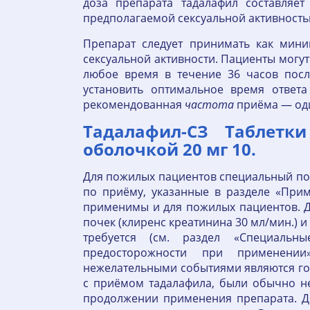
доза препарата тадалафил составляе
предполагаемой сексуальной активность
Препарат следует принимать как мин
сексуальной активности. Пациенты могут
любое время в течение 36 часов посл
установить оптимальное время ответ
рекомендованная
частота
приёма — один
Тадалафил-СЗ Таблетк
оболочкой 20 мг 10.
Для пожилых пациентов специальный по
по приёму, указанные в разделе «При
применимы и для пожилых пациентов. 
почек (клиренс креатинина 30 мл/мин.) 
требуется (см. раздел «Специальн
предосторожности при применении
нежелательными событиями являются голо
с приёмом тадалафила, были обычно н
продолжении применения препарата. Д