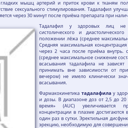
я гладких мышц артерий и приток крови к тканям пол
утствие сексуального стимулирования. Тадалафил улуч
яется через 30 минут после приёма препарата при нали
Тадалафил у здоровых лиц не 
систолического и диастолическог
положении лёжа (среднее максимально
Средняя максимальная концентрация 
через 2 часа после приёма внутрь. с
(среднее максимальное снижение состав
всасывания тадалафила не зависят
принимать вне зависимости от пр
вечером) не имело клинически знач
всасывания.
Фармакокинетика
тадалафила
у здор
и дозы. В диапазоне доз от 2,5 до 2
время» (AUC) увеличивается пр
концентрации в плазме достигаются 
один раз в сутки. Эректильная дисфун
эрекцию, необходимую для совершения 