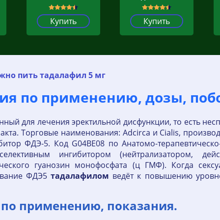
Купить
Купить
жно пить тадалафил 5 мг
ция по применению, дозы, поб
ный для лечения эректильной дисфункции, то есть нес
а. Торговые наименования: Adcirca и Cialis, производс
битор ФДЭ-5. Код G04BE08 по Анатомо-терапевтическ
селективным ингибитором (нейтрализатором, дей
ческого гуанозин монофосфата (ц ГМФ). Когда секс
ование ФДЭ5
тадалафилом
ведёт к повышению уровне
 по применению, показания.