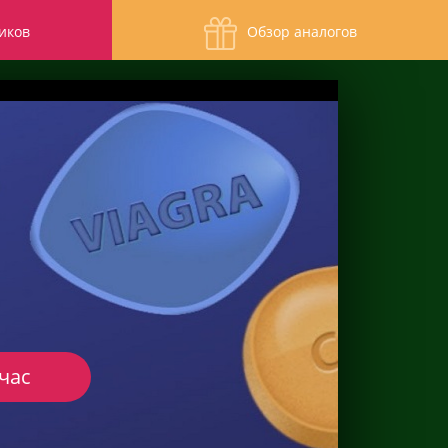
иков
Обзор аналогов
час