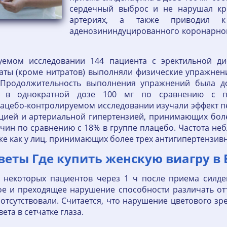
сердечный выброс и не нарушал кр
артериях, а также приводил 
аденозининдуцированного коронарного
емом исследовании 144 пациента с эректильной ди
ы (кроме нитратов) выполняли физические упражнени
Продолжительность выполнения упражнений была дост
л в однократной дозе 100 мг по сравнению с п
цебо-контролируемом исследовании изучали эффект пер
кцией и артериальной гипертензией, принимающих бол
ин по сравнению с 18% в группе плацебо. Частота не
к же как у лиц, принимающих более трех антигипертензив
Ответы Где купить женскую виагру в 
 некоторых пациентов через 1 ч после приема силде
е и преходящее нарушение способности различать отте
отсутствовали. Считается, что нарушение цветового з
ета в сетчатке глаза.