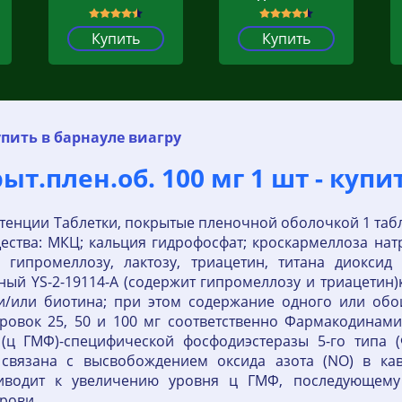
Купить
Купить
пить в барнауле виагру
т.плен.об. 100 мг 1 шт - купит
отенции Таблетки, покрытые пленочной оболочкой 1 таб
ества: МКЦ; кальция гидрофосфат; кроскармеллоза нат
т гипромеллозу, лактозу, триацетин, титана диокси
ный YS-2-19114-A (содержит гипромеллозу и триацети
 и/или биотина; при этом содержание одного или об
дозировок 25, 50 и 100 мг соответственно Фармакодин
(ц ГМФ)-специфической фосфодиэстеразы 5-го типа (
связана с высвобождением оксида азота (NO) в ка
риводит к увеличению уровня ц ГМФ, последующем
рови.