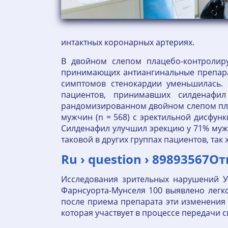
интактных коронарных артериях.
В двойном слепом плацебо-контролиру
принимающих антиангинальные препарат
симптомов стенокардии уменьшилась. 
пациентов, принимавших силденафи
рандомизированном двойном слепом пла
мужчин (n = 568) с эректильной дисфун
Силденафил улучшил эрекцию у 71% мужч
таковой в других группах пациентов, та
Ru › question › 89893567
Исследования зрительных нарушений У
Фарнсуорта-Мунселя 100 выявлено легко
после приема препарата эти изменения 
которая участвует в процессе передачи св