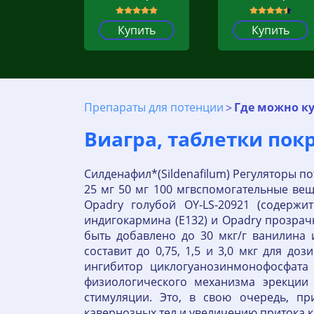
Купить
Купить
Препараты для потенции
Где можно ку
Виагра, таблетки покры
Силденафил*(Sildenafilum) Регуляторы п
25 мг 50 мг 100 мгвспомогательные вещ
Opadry голубой OY-LS-20921 (содержи
индигокармина (Е132) и Opadry прозрач
быть добавлено до 30 мкг/г ванилина
составит до 0,75, 1,5 и 3,0 мкг для 
ингибитор циклогуанозинмонофосфата 
физиологического механизма эрекции 
стимуляции. Это, в свою очередь, п
кавернозных тел и увеличению притока к