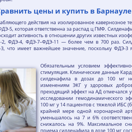
равнить цены и купить в Барнауле
абляющего действия на изолированное кавернозное тел
ДЭ-5, которая ответственна за распад ц ГМФ. Силденафил
осходит активность в отношении других известных изоф
-2, ФДЭ-4, ФДЭ-7–ФДЭ-11 — более чем в 700 раз. Сил
3, что имеет важнейшее значение, поскольку ФДЭ-3 
Обязательным условием эффективнос
стимуляция. Клинические данные Кар
силденафила в дозах до 100 мг н
изменениям ЭКГ у здоровых добров
преходящий эффект на АД отмечался у
исследовании гемодинамического эф
100 мг у 14 пациентов с тяжелой ИБС (
крайней мере одной коронарной арт
уменьшалось на 7 и 6% соответствен
снижалось на 9%. Максимальное сн
приема силденафила в дозе 100 мг сос