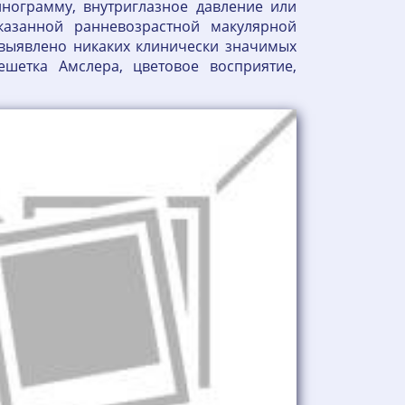
инограмму, внутриглазное давление или
казанной ранневозрастной макулярной
 выявлено никаких клинически значимых
шетка Амслера, цветовое восприятие,