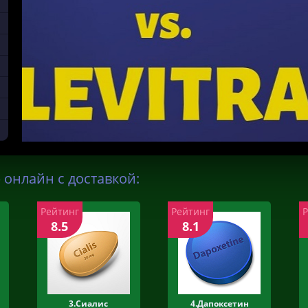
) онлайн с доставкой:
Рейтинг
Рейтинг
8.5
8.1
3.Сиалис
4.Дапоксетин