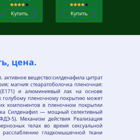
Купить
Купить
ь, цена.
л. активное вещество:силденафила цитрат
рия; магния стеаратоболочка пленочная:
д (Е171) и алюминиевый лак на основе
н)к голубому пленочному покрытию может
оих компонентов в пленочном покрытии
амика Силденафил — мощный селективный
ФДЭ-5). Механизм действия Реализация
вернозных телах во время сексуальной
у расслаблению гладкомышечной ткани