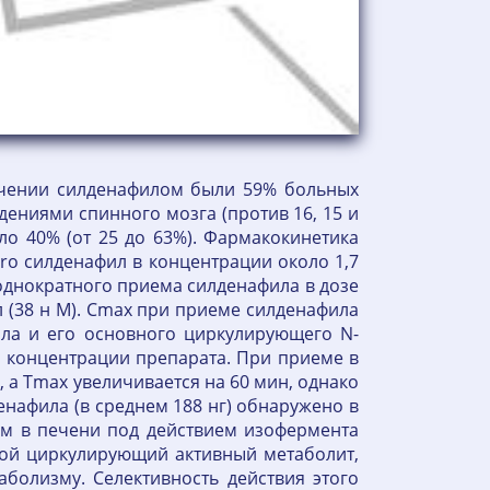
ечении силденафилом были 59% больных
ениями спинного мозга (против 16, 15 и
ло 40% (от 25 до 63%). Фармакокинетика
ro силденафил в концентрации около 1,7
е однократного приема силденафила в дозе
л (38 н М). Cmax при приеме силденафила
фила и его основного циркулирующего N-
й концентрации препарата. При приеме в
 а Tmax увеличивается на 60 мин, однако
енафила (в среднем 188 нг) обнаружено в
ом в печени под действием изофермента
ной циркулирующий активный метаболит,
болизму. Селективность действия этого