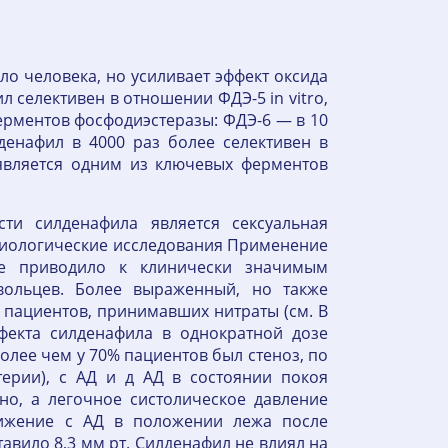
о человека, но усиливает эффект оксида
 селективен в отношении ФДЭ-5 in vitro,
ерментов фосфодиэстеразы: ФДЭ-6 — в 10
денафил в 4000 раз более селективен в
является одним из ключевых ферментов
ти силденафила является сексуальная
диологические исследования Применение
е приводило к клинически значимым
ольцев. Более выраженный, но также
 пациентов, принимавших нитраты (см. В
фекта силденафила в однократной дозе
более чем у 70% пациентов был стеноз, по
ерии), с АД и д АД в состоянии покоя
но, а легочное систолическое давление
ижение с АД в положении лежа после
тавило 8,3 мм рт. Силденафил не влиял на