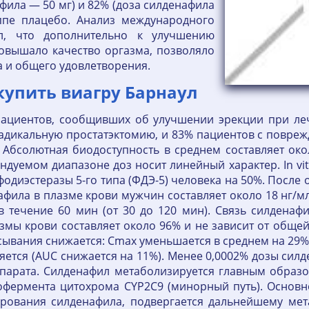
фила — 50 мг) и 82% (доза силденафила
ппе плацебо. Анализ международного
ал, что дополнительно к улучшению
овышало качество оргазма, позволяло
а и общего удовлетворения.
купить виагру Барнаул
ациентов, сообщивших об улучшении эрекции при л
адикальную простатэктомию, и 83% пациентов с поврежд
. Абсолютная биодоступность в среднем составляет око
дуемом диапазоне доз носит линейный характер. In vit
сфодиэстеразы 5-го типа (ФДЭ-5) человека на 50%. Посл
фила в плазме крови мужчин составляет около 18 нг/м
в течение 60 мин (от 30 до 120 мин). Связь силдена
змы крови составляет около 96% и не зависит от обще
ывания снижается: Cmax уменьшается в среднем на 29%,
ется (AUC снижается на 11%). Менее 0,0002% дозы силд
парата. Силденафил метаболизируется главным образ
зофермента цитохрома CYP2C9 (минорный путь). Основ
рования силденафила, подвергается дальнейшему мета