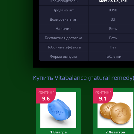
Производитель
Merck & Co., Inc.
Продано шт.
9358
Дозировка в мг.
33
Наличие
Есть
Бесплатная доставка
Есть
Побочные эффекты
Нет
Форма выпуска
Таблетки
Купить Vitabalance (natural remedy
Рейтинг
Рейтинг
9.6
9.1
1.Виагра
2.Левитра