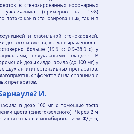
овоток в стенозированных коронарных
к увеличению (примерно на 13%)
 потока как в стенозированных, так и в
сфункцией и стабильной стенокардией,
я до того момента, когда выраженность
оверно больше (19,9 с; 0,9–38,9 с) у
ациентами, получавшими плацебо. В
еменой дозы силденафила (до 100 мг) у
ее двух антигипертензивных препаратов.
благоприятных эффектов была сравнима с
ных препаратов.
Барнауле? И.
нафила в дозе 100 мг с помощью теста
нки цвета (синего/зеленого). Через 2 ч
рения вызывается ингибированием ФДЭ-6,