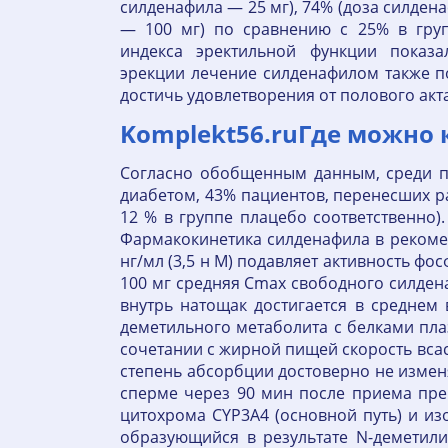
силденафила — 25 мг), 74% (доза силдена
— 100 мг) по сравнению с 25% в гру
индекса эректильной функции показ
эрекции лечение силденафилом также п
достичь удовлетворения от полового акт
Komplekt56.ruГде можно 
Согласно обобщенным данным, среди п
диабетом, 43% пациентов, перенесших р
12 % в группе плацебо соответственно)
Фармакокинетика силденафила в рекомен
нг/мл (3,5 н М) подавляет активность фо
100 мг средняя Cmax свободного силдена
внутрь натощак достигается в среднем 
деметильного метаболита с белками пла
сочетании с жирной пищей скорость всас
степень абсорбции достоверно не изменя
сперме через 90 мин после приема пре
цитохрома CYP3A4 (основной путь) и и
образующийся в результате N-деметили