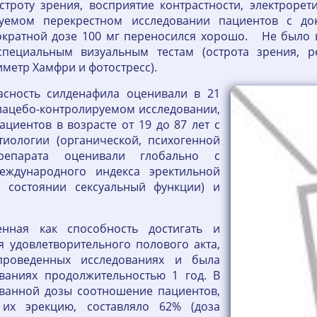
троту зрения, восприятие контрастности, электрорет
руемом перекрестном исследовании пациентов с до
нократной дозе 100 мг переносился хорошо. Не было
пециальным визуальным тестам (острота зрения, ре
метр Хамфри и фотостресс).
асность силденафила оценивали в 21
ацебо-контролируемом исследовании,
ациентов в возрасте от 19 до 87 лет с
тиологии (органической, психогенной
репарата оценивали глобально с
еждународного индекса эректильной
 состоянии сексуальный функции) и
енная как способность достигать и
я удовлетворительного полового акта,
проведенных исследованиях и была
ваниях продолжительностью 1 год. В
ванной дозы соотношение пациентов,
их эрекцию, составляло 62% (доза