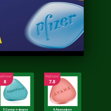
Рейтинг
Рейтинг
8
7.8
5.Супер п-форсе
6.Аванафил