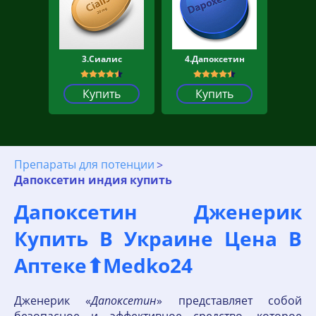
3.Сиалис
4.Дапоксетин
Купить
Купить
Препараты для потенции
Дапоксетин индия купить
Дапоксетин Дженерик
Купить В Украине Цена В
Аптеке⬆Medko24
Дженерик «
Дапоксетин
» представляет собой