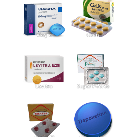
Viagra
Cialis
Levitra
Super P-force