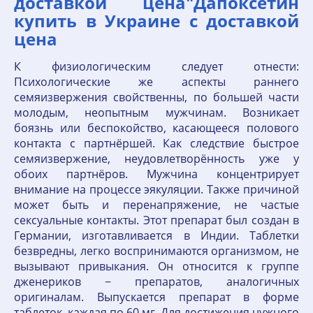
доставкой цена"Дапоксетин
купить в Украине с доставкой
цена
К физиологическим следует отнести:
Психологические же аспекты раннего
семяизвержения свойственны, по большей части
молодым, неопытным мужчинам. Возникает
боязнь или беспокойство, касающееся полового
контакта с партнёршей. Как следствие быстрое
семяизвержение, неудовлетворённость уже у
обоих партнёров. Мужчина концентрирует
внимание на процессе эякуляции. Также причиной
может быть и перенапряжение, не частые
сексуальные контакты. Этот препарат был создан в
Германии, изготавливается в Индии. Таблетки
безвредны, легко воспринимаются организмом, не
вызывают привыкания. Он относится к группе
дженериков − препаратов, аналогичных
оригиналам. Выпускается препарат в форме
таблеток, каждая по 60 мг. Для достижения нужного