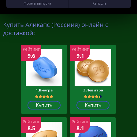
Форма выпуска
Капсулы
Купить Аликапс (Россиия) онлайн с
доставкой:
Рейтинг
Рейтинг
9.6
9.1
1.Виагра
2.Левитра
Купить
Купить
Рейтинг
Рейтинг
8.5
8.1