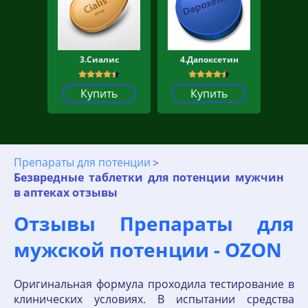
3.Сиалис
4.Дапоксетин
Купить
Купить
Препараты для потенции
Безвредные таблетки для потенции мужчин
в аптеках отзывы
Отзывы Препараты для
мужской потенции - OZON
Оригинальная формула проходила тестирование в
клинических условиях. В испытании средства