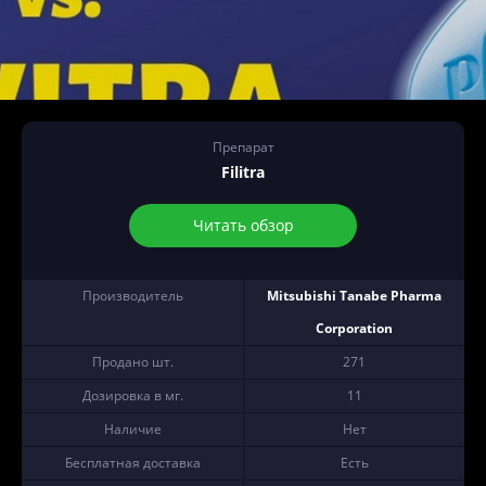
Препарат
Filitra
Читать обзор
Производитель
Mitsubishi Tanabe Pharma
Corporation
Продано шт.
271
Дозировка в мг.
11
Наличие
Нет
Бесплатная доставка
Есть