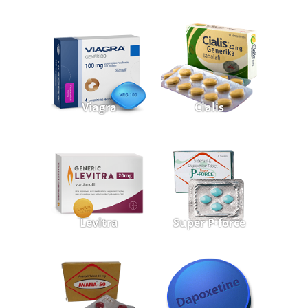
Viagra
Cialis
Levitra
Super P-force