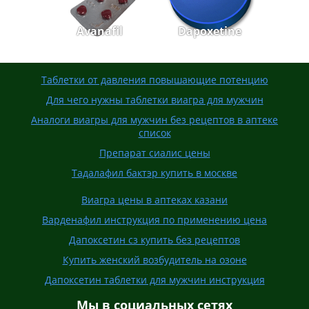
Avanafil
Dapoxetine
Таблетки от давления повышающие потенцию
Для чего нужны таблетки виагра для мужчин
Аналоги виагры для мужчин без рецептов в аптеке
список
Препарат сиалис цены
Тадалафил бактэр купить в москве
Виагра цены в аптеках казани
Варденафил инструкция по применению цена
Дапоксетин сз купить без рецептов
Купить женский возбудитель на озоне
Дапоксетин таблетки для мужчин инструкция
Мы в социальных сетях