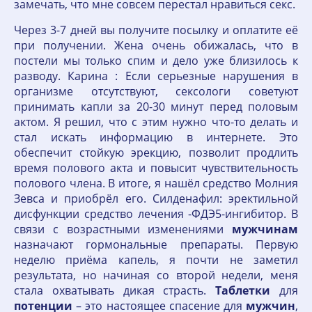
замечать, что мне совсем перестал нравиться секс.
Через 3-7 дней вы получите посылку и оплатите её
при получении. Жена очень обижалась, что в
постели мы только спим и дело уже близилось к
разводу. Карина : Если серьезные нарушения в
организме отсутствуют, сексологи советуют
принимать капли за 20-30 минут перед половым
актом. Я решил, что с этим нужно что-то делать и
стал искать информацию в интернете. Это
обеспечит стойкую эрекцию, позволит продлить
время полового акта и повысит чувствительность
полового члена. В итоге, я нашёл средство Молния
Зевса и приобрёл его. Силденафил: эректильной
дисфункции средство лечения -ФДЭ5-ингибитор. В
связи с возрастными изменениями
мужчинам
назначают гормональные препараты. Первую
неделю приёма капель, я почти не заметил
результата, но начиная со второй недели, меня
стала охватывать дикая страсть.
Таблетки
для
потенции
– это настоящее спасение для
мужчин
,