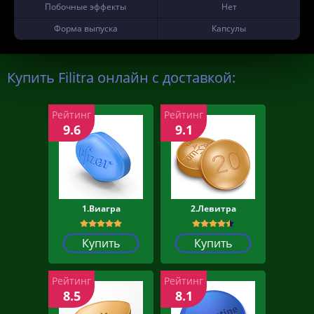
Побочные эффекты
Нет
Форма выпуска
Капсулы
Купить Filitra онлайн с доставкой:
Рейтинг
Рейтинг
9.6
9.1
1.Виагра
2.Левитра
Купить
Купить
Рейтинг
Рейтинг
8.5
8.1