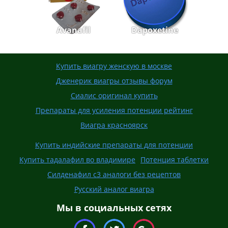
Avanafil
Dapoxetine
Купить виагру женскую в москве
Дженерик виагры отзывы форум
Сиалис оригинал купить
Препараты для усиления потенции рейтинг
Виагра красноярск
Купить индийские препараты для потенции
Купить тадалафил во владимире
Потенция таблетки
Силденафил с3 аналоги без рецептов
Русский аналог виагра
Мы в социальных сетях