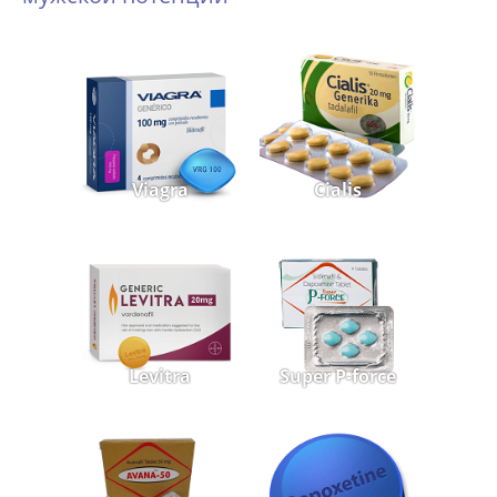
Viagra
Cialis
Levitra
Super P-force