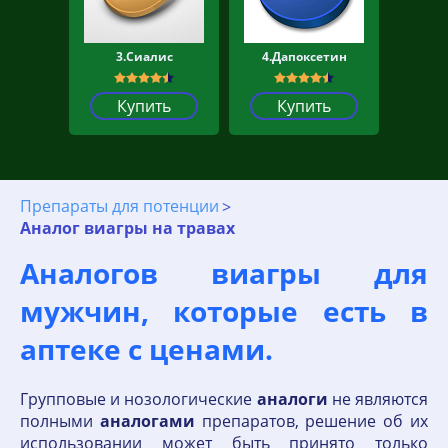
3.Сиалис
4.Дапоксетин
Купить
Купить
Препараты для потенции
Аналог виагры на травах
Аналогов виагры для
мужчин, которые есть в
аптеке с ценами.
Групповые и нозологические
аналоги
не являются
полными
аналогами
препаратов, решение об их
использовании может быть принято только